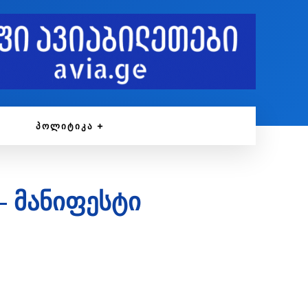
ᲞᲝᲚᲘᲢᲘᲙᲐ
 მანიფესტი