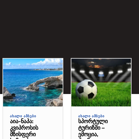
ᲐᲮᲐᲚᲘ ᲐᲛᲑᲔᲑᲘ
ᲐᲮᲐᲚᲘ ᲐᲛᲑᲔᲑᲘ
აია-ნაპა:
სპორტული
კვიპროსის
ტურიზმი –
მზისფერი
ემოცია,