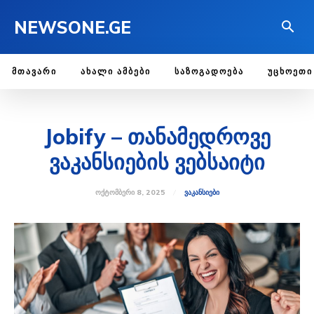
NEWSONE.GE
ᲛᲗᲐᲕᲐᲠᲘ
ᲐᲮᲐᲚᲘ ᲐᲛᲑᲔᲑᲘ
ᲡᲐᲖᲝᲒᲐᲓᲝᲔᲑᲐ
ᲣᲪᲮᲝᲔᲗᲘ
Jobify – თანამედროვე
ვაკანსიების ვებსაიტი
ᲝᲥᲢᲝᲛᲑᲔᲠᲘ 8, 2025
ᲕᲐᲙᲐᲜᲡᲘᲔᲑᲘ