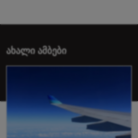
ახალი ამბები