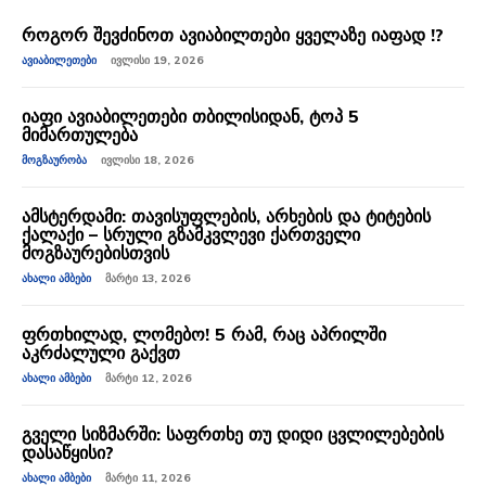
როგორ შევძინოთ ავიაბილთები ყველაზე იაფად !?
ᲐᲕᲘᲐᲑᲘᲚᲔᲗᲔᲑᲘ
ᲘᲕᲚᲘᲡᲘ 19, 2026
იაფი ავიაბილეთები თბილისიდან, ტოპ 5
მიმართულება
ᲛᲝᲒᲖᲐᲣᲠᲝᲑᲐ
ᲘᲕᲚᲘᲡᲘ 18, 2026
ამსტერდამი: თავისუფლების, არხების და ტიტების
ქალაქი – სრული გზამკვლევი ქართველი
მოგზაურებისთვის
ᲐᲮᲐᲚᲘ ᲐᲛᲑᲔᲑᲘ
ᲛᲐᲠᲢᲘ 13, 2026
ფრთხილად, ლომებო! 5 რამ, რაც აპრილში
აკრძალული გაქვთ
ᲐᲮᲐᲚᲘ ᲐᲛᲑᲔᲑᲘ
ᲛᲐᲠᲢᲘ 12, 2026
გველი სიზმარში: საფრთხე თუ დიდი ცვლილებების
დასაწყისი?
ᲐᲮᲐᲚᲘ ᲐᲛᲑᲔᲑᲘ
ᲛᲐᲠᲢᲘ 11, 2026